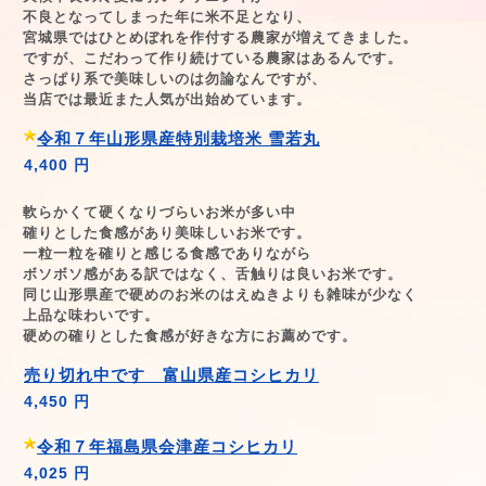
不良となってしまった年に米不足となり、
宮城県ではひとめぼれを作付する農家が増えてきました。
ですが、こだわって作り続けている農家はあるんです。
さっぱり系で美味しいのは勿論なんですが、
当店では最近
また人気が出始めています。
令和７年山形県産特別栽培米 雪若丸
4,400 円
軟らかくて硬くなりづらいお米が多い中
確りとした食感があり美味しいお米です。
一粒一粒を確りと感じる食感でありながら
ボソボソ感がある訳ではなく、舌触りは良いお米です。
同じ山形県産で硬めのお米のはえぬきよりも雑味が少なく
上品な味わいです。
硬めの確りとした食感が好きな方にお薦めです。
売り切れ中です 富山県産コシヒカリ
4,450 円
令和７年福島県会津産コシヒカリ
4,025 円