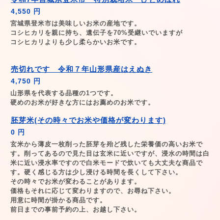
4,550 円
宮城県登米市は美味しいお米の産地です。
コシヒカリを親に持ち、遺伝子を70%受継いでいますが
コシヒカリよりも少し柔らかいお米です。
売切れです 令和７年山形県産はえぬき
4,750 円
山形県を代表する品種の1つです。
硬めのお米が好きな方にはお薦めのお米です。
胚芽米(その時々でお米や価格が変わります)
0 円
玄米から薄皮一枚削った胚芽を殆ど残した栄養価の高いお米で
す。削ってあるので見た目は玄米に近いですが、浸水の時間は白
米に近い浸水率ですので白米モードで炊いても大丈夫な商品で
す。硬く感じる方は少し浸ける時間を長くして下さい。
その時々でお米が変わることがあります。
価格もそれに応じて変わりますので、お尋ね下さい。
用意に時間が掛かる商品です。
前日までの事前予約の上、お越し下さい。