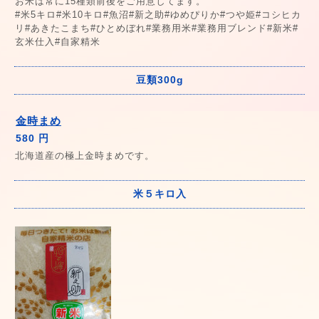
お米は常に15種類前後をご用意してます。
#米5キロ#米10キロ#魚沼#新之助#ゆめぴりか#つや姫#コシヒカ
リ#あきたこまち#ひとめぼれ#業務用米#業務用ブレンド#新米#
玄米仕入#自家精米
豆類300g
金時まめ
580 円
北海道産の極上金時まめです。
米５キロ入