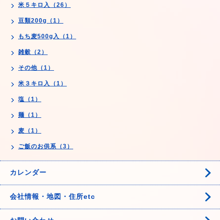
米５キロ入（26）
豆類200g（1）
もち麦500g入（1）
雑穀（2）
その他（1）
米３キロ入（1）
塩（1）
麺（1）
麦（1）
ご飯のお供系（3）
カレンダー
会社情報・地図・住所etc