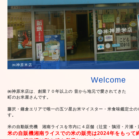
㈱神原米店
Welcome
㈱神原米店は
、
創業７０年以上の
昔から地元で愛されてきた
町のお米屋さんです。
藤沢・鎌倉エリアで唯一の五ツ星お米マイスター・米食味鑑定士の
す。
米の自動販売機 湘南ライスを市内に４店舗（辻堂・鵠沼・片瀬・
米の自販機湘南ライスでの米の販売は2024年をもって