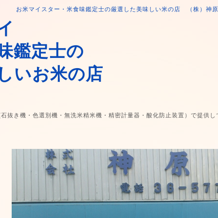
お米マイスター・米食味鑑定士の厳選した美味しい米の店 （株）神
イ
味鑑定士の
しいお米の店
(石抜き機・色選別機・無洗米精米機・精密計量器・酸化防止装置）で提供し