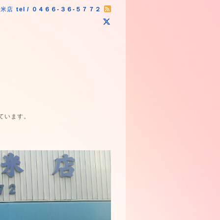
原米店
tel / ０４６６-３６-５７７２
ています。