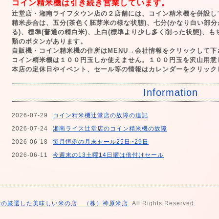
コイン精米機は引き続き営業しています。
辻堂店・湘南ライフタウン店の２店舗には、コイン精米機を併設し
精米歩合は、五分(茶色く胚芽米の様な状態)、七分(かなり白い部
る)、標準(普通の精白米)、上白(標準より少し多く削った状態)、も
類のボタンがあります。
自販機・コイン精米機の住所はMENU→会社情報をクリックして下
コイン精米機は１００円玉しか使えません。１００円玉を沢山用意
本店の定休日やイベント、セール等の情報はカレンダーをクリック
Information
2026-07-29
コイン精米機辻堂店の故障の追記
2026-07-24
湘南ライス辻堂店のコイン精米機の故障
2026-06-18
毎月恒例の月末セール25日~29日
2026-06-11
今週末の13土曜14日曜は倍付けセール
士の厳選した美味しい米の店 （株）神原米店
. All Rights Reserved.