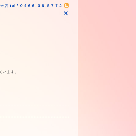
原米店
tel / ０４６６-３６-５７７２
ています。