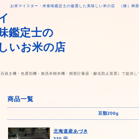
お米マイスター・米食味鑑定士の厳選した美味しい米の店 （株）神
イ
味鑑定士の
しいお米の店
(石抜き機・色選別機・無洗米精米機・精密計量器・酸化防止装置）で提供し
商品一覧
豆類200g
北海道産あづき
330 円