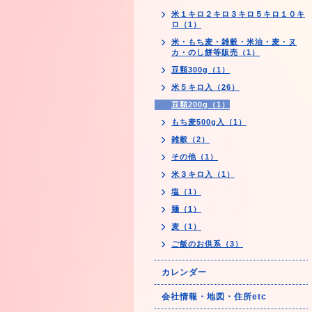
米１キロ２キロ３キロ５キロ１０キ
ロ（1）
米・もち麦・雑穀・米油・麦・ヌ
カ・のし餅等販売（1）
豆類300g（1）
米５キロ入（26）
豆類200g（1）
もち麦500g入（1）
雑穀（2）
その他（1）
米３キロ入（1）
塩（1）
麺（1）
麦（1）
ご飯のお供系（3）
カレンダー
会社情報・地図・住所etc