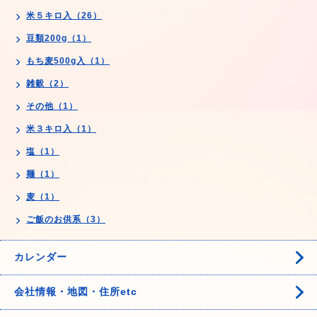
米５キロ入（26）
豆類200g（1）
もち麦500g入（1）
雑穀（2）
その他（1）
米３キロ入（1）
塩（1）
麺（1）
麦（1）
ご飯のお供系（3）
カレンダー
会社情報・地図・住所etc