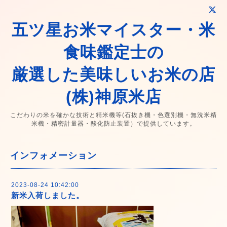
五ツ星お米マイスター・米
食味鑑定士の
厳選した美味しいお米の店
(株)神原米店
こだわりの米を確かな技術と精米機等(石抜き機・色選別機・無洗米精
米機・精密計量器・酸化防止装置）で提供しています。
インフォメーション
2023-08-24 10:42:00
新米入荷しました。