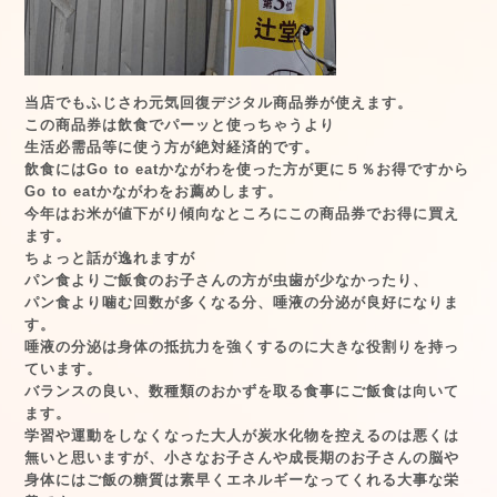
当店でもふじさわ元気回復デジタル商品券が使えます。
この商品券は飲食でパーッと使っちゃうより
生活必需品等に使う方が絶対経済的です。
飲食にはGo to eatかながわを使った方が更に５％お得ですから
Go to eatかながわをお薦めします。
今年はお米が値下がり傾向なところにこの商品券でお得に買え
ます。
ちょっと話が逸れますが
パン食よりご飯食のお子さんの方が虫歯が少なかったり、
パン食より噛む回数が多くなる分、唾液の分泌が良好になりま
す。
唾液の分泌は身体の抵抗力を強くするのに大きな役割りを持っ
ています。
バランスの良い、数種類のおかずを取る食事にご飯食は向いて
ます。
学習や運動をしなくなった大人が炭水化物を控えるのは悪くは
無いと思いますが、小さなお子さんや成長期のお子さんの脳や
身体にはご飯の糖質は素早くエネルギーなってくれる大事な栄