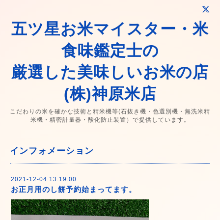
五ツ星お米マイスター・米
食味鑑定士の
厳選した美味しいお米の店
(株)神原米店
こだわりの米を確かな技術と精米機等(石抜き機・色選別機・無洗米精
米機・精密計量器・酸化防止装置）で提供しています。
インフォメーション
2021-12-04 13:19:00
お正月用のし餅予約始まってます。