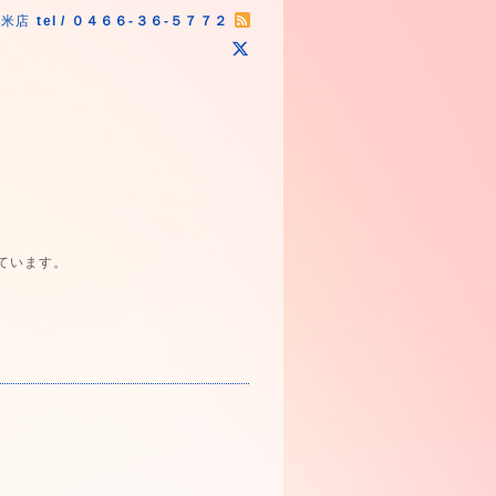
原米店
tel / ０４６６-３６-５７７２
ています。