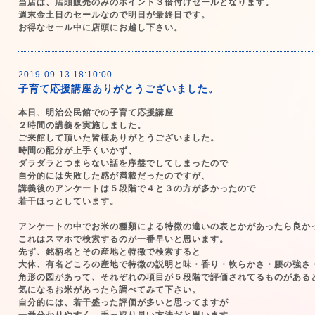
当店は、店頭販売のみのポイント３倍付けセールとなります。
週末金土日のセールなので明日が最終日です。
お得なセール中に店頭にお越し下さい。
2019-09-13 18:10:00
子育て応援講座ありがとうございました。
本日、明治公民館での子育て応援講座
２時間の講義を実施しました。
ご来館して頂いた皆様ありがとうございました。
時間の配分が上手くいかず、
ダラダラとつまらない話を序盤でしてしまったので
自分的には失敗した感が満載だったのですが、
講義後のアンケートは５段階で４と３の方が多かったので
若干ほっとしています。
アンケートの中でお米の種類による特徴の違いの表とかがあったら良か
これはスマホで検索するのが一番早いと思います。
先ず、銘柄名とその産地と特徴で検索すると
大体、有名どころの産地で特徴の説明と味・香り・軟らかさ・腰の強さ
角形の図があって、それぞれの項目が５段階で評価されてるものがある
気になるお米があったら調べてみて下さい。
自分的には、若干盛った評価が多いと思ってますが