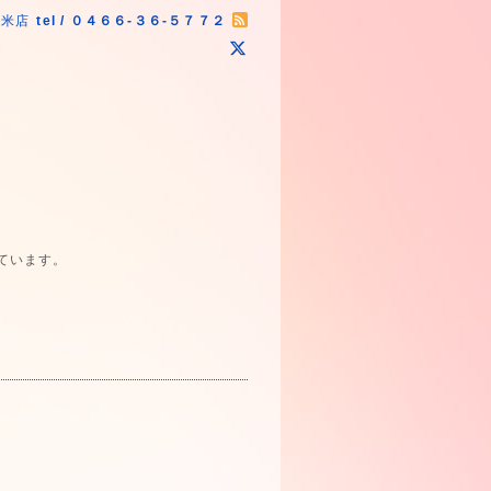
原米店
tel / ０４６６-３６-５７７２
ています。