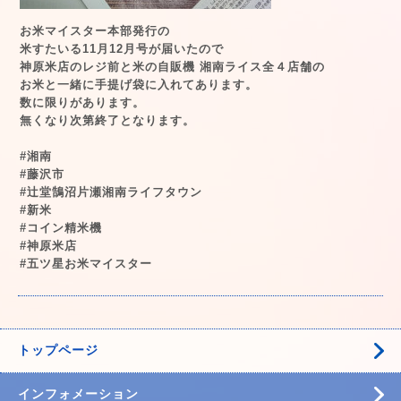
お米マイスター本部発行の
米すたいる11月12月号が届いたので
神原米店のレジ前と米の自販機 湘南ライス全４店舗の
お米と一緒に手提げ袋に入れてあります。
数に限りがあります。
無くなり次第終了となります。
#湘南
#藤沢市
#辻堂鵠沼片瀬湘南ライフタウン
#新米
#コイン精米機
#神原米店
#五ツ星お米マイスター
トップページ
インフォメーション