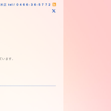
原米店
tel / ０４６６-３６-５７７２
ています。