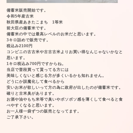
備蓄米販売開始です。
令和5年産古米
秋田県産あきたこまち 1等米
前大臣の備蓄米です。
備蓄米の中では最高レベルのお米だと思います。
3キロ詰めで販売です。
税込み2100円
コンビニの古古米や古古古米よりお買い得なんじゃないかなと
思います。
1キロ税込み700円ですからね。
当店で普段買って貰ってる方には
美味しくないと感じる方が多くいるかも知れません。
どうにか誤魔化して食べるから
安いお米が欲しいって方の為に政府が出したのが備蓄米です。
確りと古米臭があります。
お酒や油やもち米等で臭いやボソボソ感を薄くして食べると食
べやすくなると思います。
お一人様一袋ずつの販売となってます。
ご了承下さい。