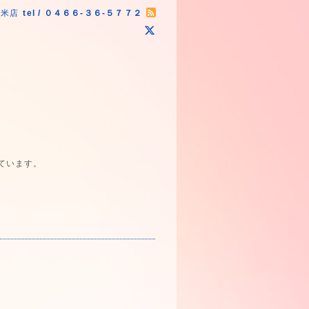
原米店
tel / ０４６６-３６-５７７２
ています。