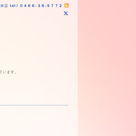
原米店
tel / ０４６６-３６-５７７２
ています。