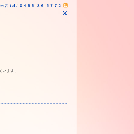
原米店
tel / ０４６６-３６-５７７２
ています。