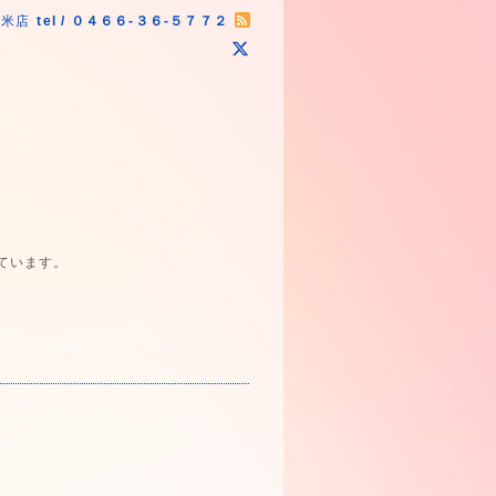
原米店
tel / ０４６６-３６-５７７２
ています。