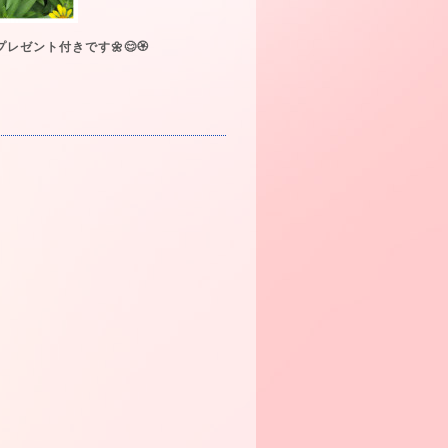
ント付きです🌼😊🏵️