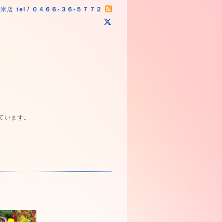
原米店
tel / ０４６６-３６-５７７２
ています。