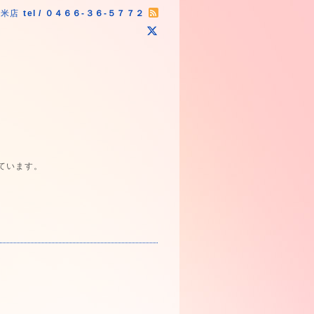
原米店
tel / ０４６６-３６-５７７２
ています。