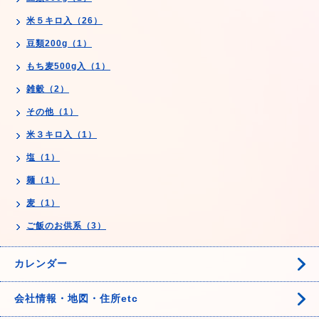
米５キロ入（26）
豆類200g（1）
もち麦500g入（1）
雑穀（2）
その他（1）
米３キロ入（1）
塩（1）
麺（1）
麦（1）
ご飯のお供系（3）
カレンダー
会社情報・地図・住所etc