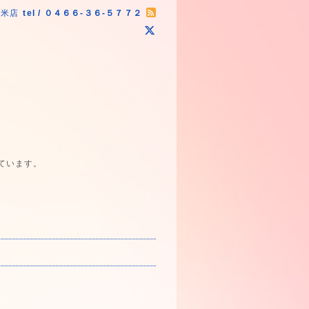
原米店
tel / ０４６６-３６-５７７２
ています。