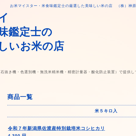
お米マイスター・米食味鑑定士の厳選した美味しい米の店 （株）神
イ
味鑑定士の
しいお米の店
(石抜き機・色選別機・無洗米精米機・精密計量器・酸化防止装置）で提供し
商品一覧
米５キロ入
令和７年新潟県佐渡産特別栽培米コシヒカリ
4,300 円