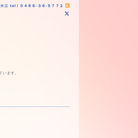
原米店
tel / ０４６６-３６-５７７２
ています。