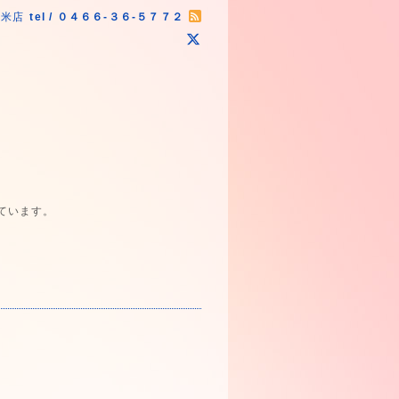
原米店
tel / ０４６６-３６-５７７２
ています。