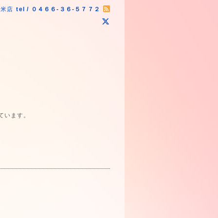
原米店
tel / ０４６６-３６-５７７２
ています。