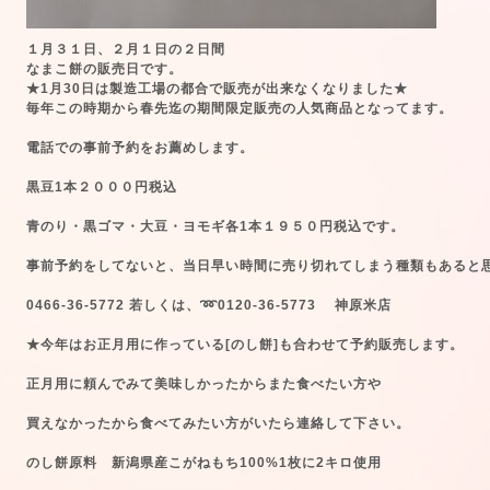
１月３１日、２月１日の２日間
なまこ餅の販売日です。
★1月30日は製造工場の都合で販売が
出来なくなりました★
毎年この時期から春先迄の期間限定販売の人気商品となってます。
電話での事前予約をお薦めします。
黒豆1本２０００円税込
青のり・黒ゴマ・大豆・ヨモギ各1本１９５０円税込です。
事前予約をしてないと、当日早い時間に売り切れてしまう種類もあると
0466-36-5772 若しくは、➿0120-36-5773 神原米店
★今年はお正月用に作っている[のし餅]も合わせて予約販売します。
正月用に頼んでみて美味しかったからまた食べたい方や
買えなかったから食べてみたい方がいたら連絡して下さい。
のし餅原料 新潟県産こがねもち100%1枚に2キロ使用