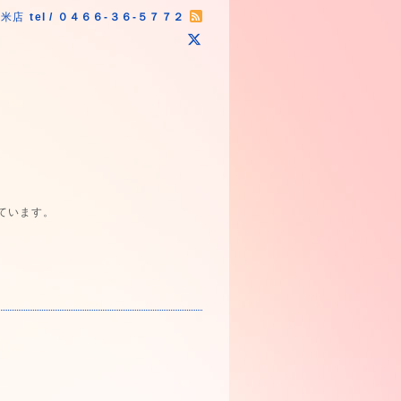
原米店
tel / ０４６６-３６-５７７２
ています。