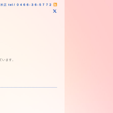
原米店
tel / ０４６６-３６-５７７２
ています。