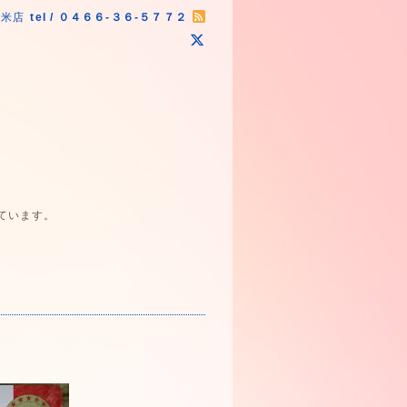
原米店
tel / ０４６６-３６-５７７２
ています。