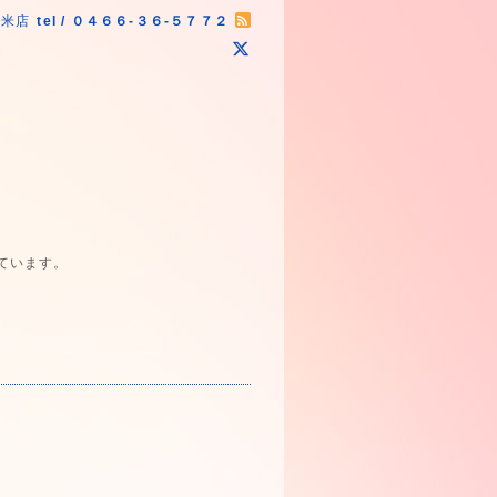
原米店
tel / ０４６６-３６-５７７２
ています。