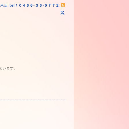
原米店
tel / ０４６６-３６-５７７２
ています。