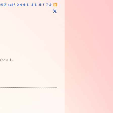
原米店
tel / ０４６６-３６-５７７２
ています。