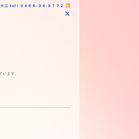
原米店
tel / ０４６６-３６-５７７２
ています。