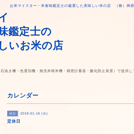
お米マイスター・米食味鑑定士の厳選した美味しい米の店 （株）神
イ
味鑑定士の
しいお米の店
(石抜き機・色選別機・無洗米精米機・精密計量器・酸化防止装置）で提供し
カレンダー
2018-01-16 (火)
休日
定休日